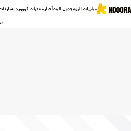
مباريات اليوم
جدول البث
أخبار
منتديات كووورة
مسابقات
تح