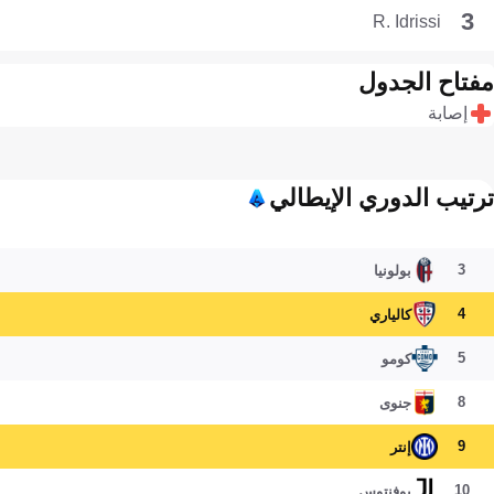
3
R. Idrissi
مفتاح الجدول
إصابة
ترتيب الدوري الإيطالي
3
بولونيا
4
كالياري
5
كومو
8
جنوى
9
إنتر
10
يوفنتوس