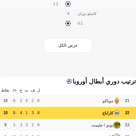
1:1
كاميلو دوران
4'
1:0
عرض الكل
ترتيب دوري أبطال أوروبا
ل
ف
ت
خ
+/-
نقاط
10
-6
2
4
2
8
21
موناكو
10
-8
4
1
3
8
22
كاراباج
9
-1
3
3
2
8
23
بودو / جليمت