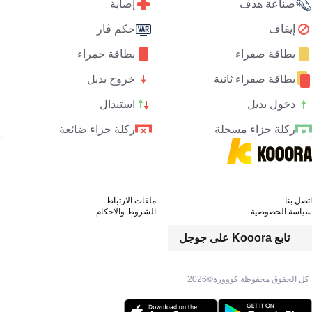
صناعة هدف
إصابة
إيقاف
حكم ڤار
بطاقة صفراء
بطاقة حمراء
بطاقة صفراء ثانية
خروج بديل
دخول بديل
استبدال
ركلة جزاء مسجلة
ركلة جزاء ضائعة
اتصل بنا
ملفات الارتباط
سياسة الخصوصية
الشروط والاحكام
تابع Kooora على جوجل
كل الحقوق محفوظة كووورة©
2026