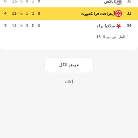
6
-13
6
0
2
8
32
أياكس
4
-11
6
1
1
8
33
آينتراخت فرانكفورت
3
-14
5
3
0
8
34
سلافيا براج
التأهل إلى دور الـ 16
عرض الكل
إعلان