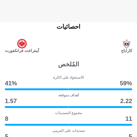
احصائيات
كاراباج
آينتراخت فرانكفورت
المُلخص
الاستحواذ على الكرة
41‎%‎
59‎%‎
أهداف متوقعة
1.57
2.22
مجموع التسديدات
8
11
تسديدات على المرمى
5
5