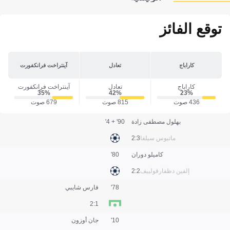
توقع الفائز
كاراباج
تعادل
آينتراخت فرانكفورت
كاراباج
تعادل
آينتراخت فرانكفورت
35‎%‎
42‎%‎
23‎%‎
436 صوت
815 صوت
679 صوت
بهلول مصطفى زادة
90' + 4'
ماتيوس سيلفا
3:2
كاميلو دوران
80'
إلفين دظفارقولييف
2:2
78'
فارس شايبي
1:2
10'
جان أوزون