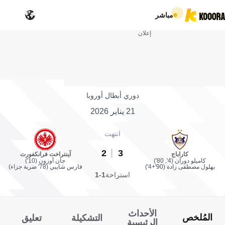
مباشر
إعلان
دوري أبطال أوروبا
21 يناير 2026
انتهت
2
3
كاراباج
آينتراخت فرانكفورت
كاميلو دوران (4', 80')
جان أوزون (10')
بهلول مصطفى زادة (90'+4')
فارس شايبي (78' ضربة جزاء)
استراحة
1-1
الأحداث
المُلخص
التشكيلة
تعليق
الرئيسية