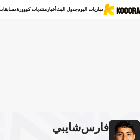
مباريات اليوم
جدول البث
أخبار
منتديات كووورة
مسابقات
فارس
شايبي