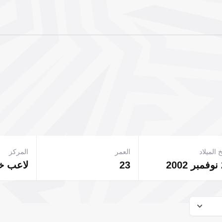
 الميلاد
العمر
المركز
2
23
لاعب 