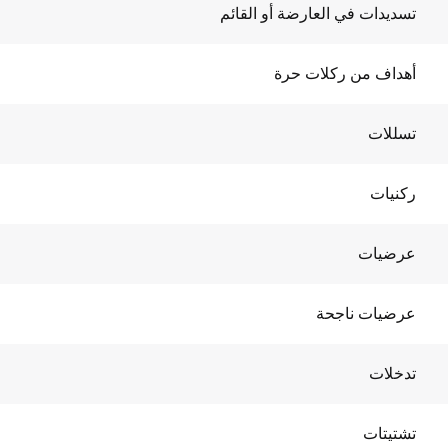
تسديدات في العارضة أو القائم
أهداف من ركلات حرة
تسللات
ركنيات
عرضيات
عرضيات ناجحة
تدخلات
تشتيتات