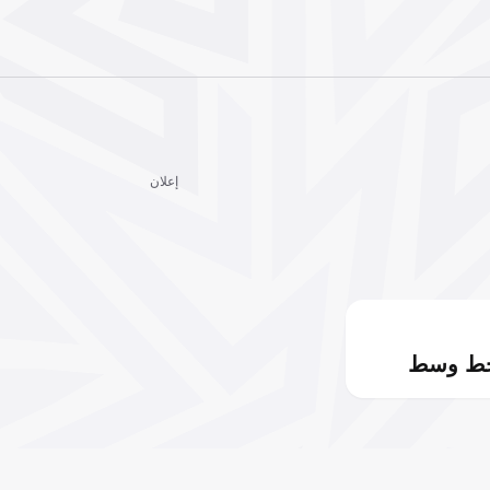
إعلان
خط وسط