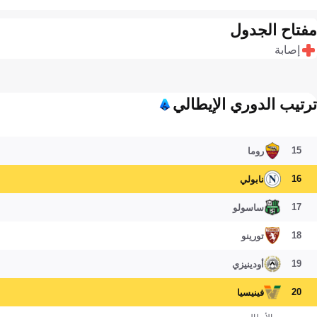
مفتاح الجدول
إصابة
ترتيب الدوري الإيطالي
15
روما
16
نابولي
17
ساسولو
18
تورينو
19
أودينيزي
20
فينيسيا