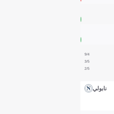
9/4
3/5
2/5
نابولي