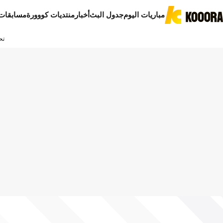
مباريات اليوم
جدول البث
أخبار
منتديات كووورة
مسابقات
تح