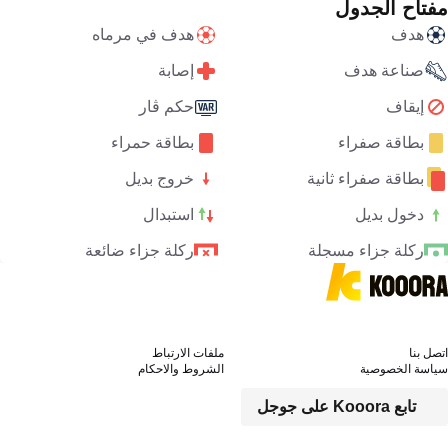
مفتاح الجدول
هدف
هدف في مرماه
صناعة هدف
إصابة
إيقاف
حكم ڤار
بطاقة صفراء
بطاقة حمراء
بطاقة صفراء ثانية
خروج بديل
دخول بديل
استبدال
ركلة جزاء مسجلة
ركلة جزاء ضائعة
اتصل بنا
ملفات الارتباط
سياسة الخصوصية
الشروط والاحكام
تابع Kooora على جوجل