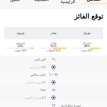
الرئيسية
توقع الفائز
فياريال
تعادل
إشبيلية
فياريال
تعادل
إشبيلية
14‎%‎
51‎%‎
36‎%‎
427 صوت
610 أصوات
163 صوت
72'
اكور ادامز
2:3
جبريل سو
45' + 2'
كيكي سالاس
2:2
روبن فارجاس
Oso
36'
2:1
لوسيان أغومي
جيورج ميكوتادزي
20'