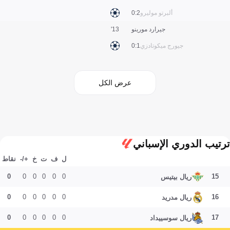
ألبرتو موليرو
2:0
جيرارد مورينو
13'
جيورج ميكوتادزي
1:0
عرض الكل
ترتيب الدوري الإسباني
ل
ف
ت
خ
+/-
نقاط
0
0
0
0
0
0
15
ريال بيتيس
0
0
0
0
0
0
16
ريال مدريد
0
0
0
0
0
0
17
ريال سوسييداد