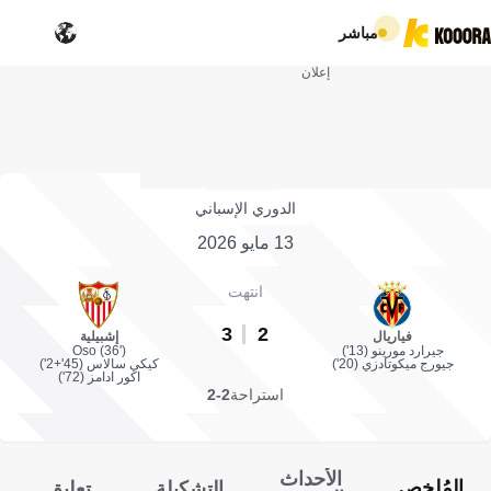
مباشر
إعلان
الدوري الإسباني
13 مايو 2026
انتهت
3
2
فياريال
إشبيلية
جيرارد مورينو (13')
Oso (36')
جيورج ميكوتادزي (20')
كيكي سالاس (45'+2')
اكور ادامز (72')
استراحة
2-2
الأحداث
المُلخص
التشكيلة
تعليق