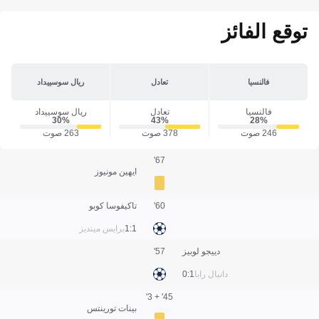
توقع الفائز
فالنسيا
تعادل
ريال سوسييداد
فالنسيا
تعادل
ريال سوسييداد
30‎%‎
43‎%‎
28‎%‎
246 صوت
378 صوت
263 صوت
67'
ايهين مونيوز
60'
تاكيفوسا كوبو
1:1
برايس مينديز
دييجو لوبيز
57'
دانيال رابا
1:0
45' + 3'
بينات تورينتس