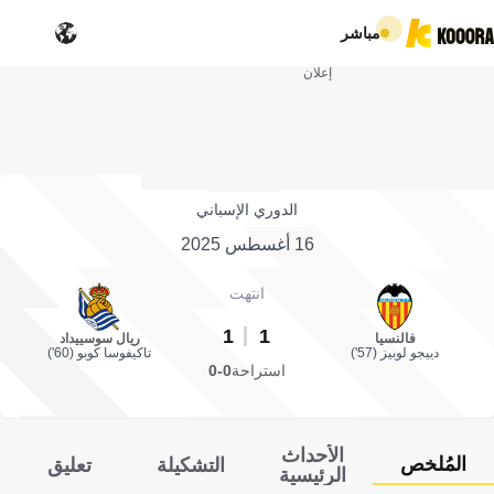
مباشر
إعلان
الدوري الإسباني
16 أغسطس 2025
انتهت
1
1
فالنسيا
ريال سوسييداد
دييجو لوبيز (57')
تاكيفوسا كوبو (60')
استراحة
0-0
الأحداث
المُلخص
التشكيلة
تعليق
الرئيسية