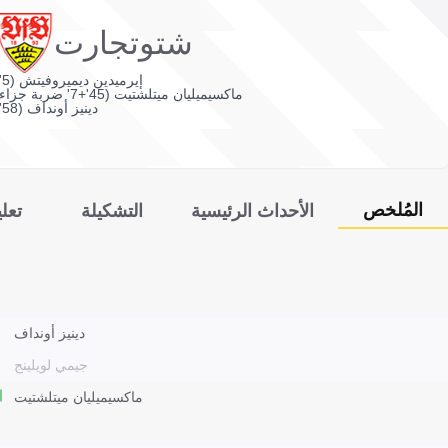
شتوتجارت
إيرميدين ديميروفيتش (5')
ماكسيميليان ميتلشتيت (45'+7' ضربة جزاء)
دينيز أونداف (58')
المُلخص
الأحداث الرئيسية
التشكيلة
تعل
دينيز أونداف
جيمي لويلينج
ماكسيميليان ميتلشتيت