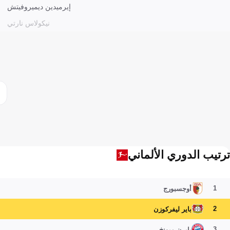
إيرميدين ديميروفيتش
نيكولاس نارتي
ترتيب الدوري الألماني
1
أوجسبورج
2
باير ليفركوزن
3
بايرن ميونخ