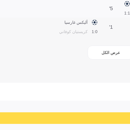
5'
1:1
أليكس غارسيا
1'
0:1
كريستيان كوفاني
عرض الكل