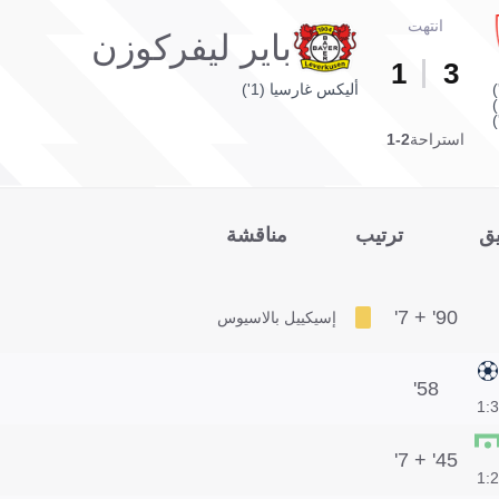
انتهت
باير ليفركوزن
1
3
أليكس غارسيا (1')
استراحة
2-1
يق
ترتيب
مناقشة
90' + 7'
إسيكييل بالاسيوس
58'
3:1
45' + 7'
2:1