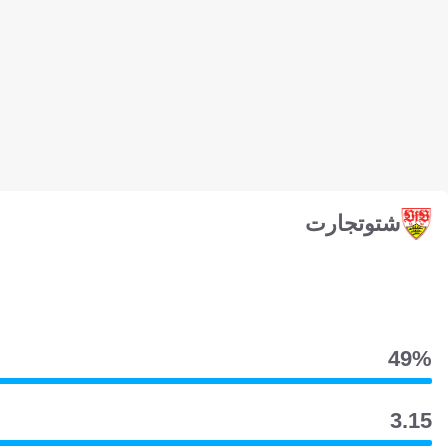
شتوتجارت
49‎%‎
3.15