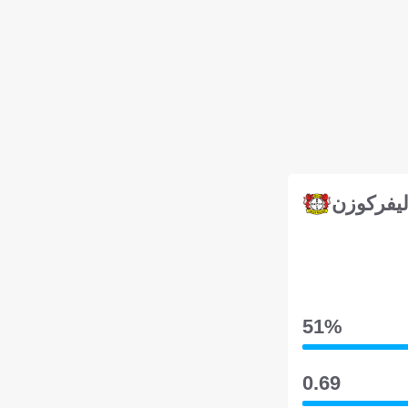
ليفركوزن
51‎%‎
0.69