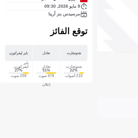
9 مايو 2026, 09:30
مرسيدس بنز أرينا
توقع الفائز
شتوتجارت
تعادل
باير ليفركوزن
باير
شتوتجارت
تعادل
ليفركوزن
27‎%‎
51‎%‎
22‎%‎
210 أصوات
479 صوت
259 صوت
إعلان