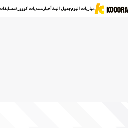
مباريات اليوم
جدول البث
أخبار
منتديات كووورة
مسابقات