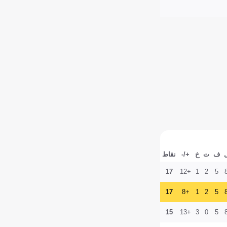
ف
ت
خ
+/-
نقاط
17
+12
1
2
5
17
+8
1
2
5
15
+13
3
0
5