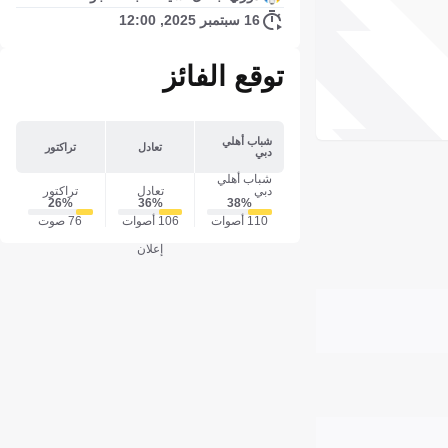
16 سبتمبر 2025, 12:00
توقع الفائز
شباب أهلي
تعادل
تراكتور
دبي
شباب أهلي
دبي
تعادل
تراكتور
26‎%‎
36‎%‎
38‎%‎
110 أصوات
106 أصوات
76 صوت
إعلان