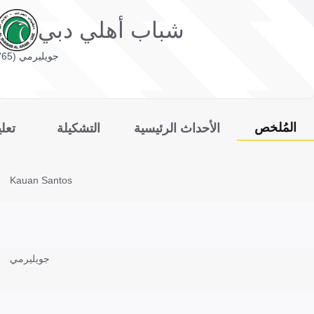
شباب أهلي دبي
جويليرمي (65')
المُلخص
الأحداث الرئيسية
التشكيلة
تعل
Kauan Santos
جويليرمي