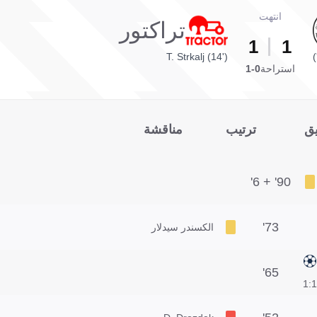
انتهت
تراكتور
1
1
T. Strkalj (14')
استراحة
0-1
يق
ترتيب
مناقشة
90' + 6'
73'
الكسندر سيدلار
65'
1:1