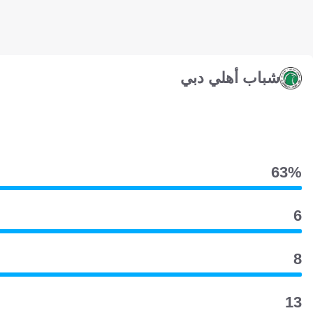
شباب أهلي دبي
63‎%‎
6
8
13