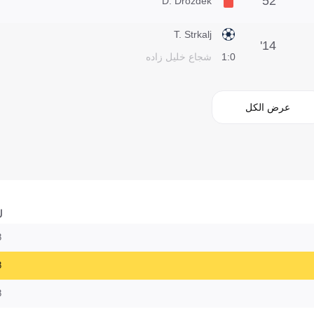
52'
D. Drozdek
T. Strkalj
14'
0:1
شجاع خليل زاده
عرض الكل
ل
8
8
8