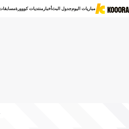
مباريات اليوم
جدول البث
أخبار
منتديات كووورة
مسابقات
د