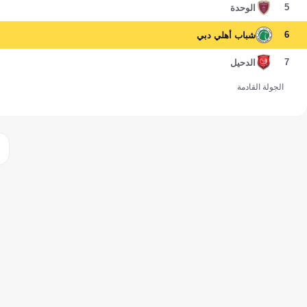
5
الوحدة
6
شباب أهلي دبي
7
الدحيل
الجولة القادمة