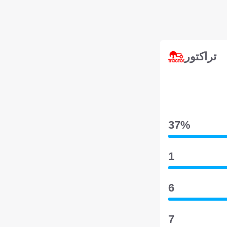
تراكتور
37‎%‎
1
6
7