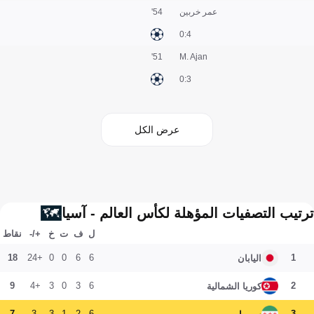
عمر خربين
54'
4:0
51'
M. Ajan
3:0
عرض الكل
ترتيب التصفيات المؤهلة لكأس العالم - آسيا
ل
ف
ت
خ
+/-
نقاط
18
+24
0
0
6
6
1
اليابان
9
+4
3
0
3
6
2
كوريا الشمالية
7
-3
3
1
2
6
3