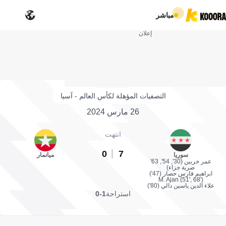
مباشر
إعلان
التصفيات المؤهلة لكأس العالم - آسيا
26 مارس 2024
انتهت
0
7
سوريا
ميانمار
عمر خربين (30', 54', 63'
ضربة جزاء)
ابراهيم فارس حصار (47')
M. Ajan (51', 68')
علاء الدين ياسين دالي (80')
استراحة
1-0