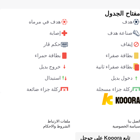
مفتاح الجدول
هدف
هدف في مرماه
صناعة هدف
إصابة
إيقاف
حكم ڤار
بطاقة صفراء
بطاقة حمراء
بطاقة صفراء ثانية
خروج بديل
دخول بديل
استبدال
ركلة جزاء مسجلة
ركلة جزاء ضائعة
اتصل بنا
ملفات الارتباط
سياسة الخصوصية
الشروط والاحكام
تابع Kooora على جوجل