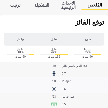
الأحداث
المُلخص
التشكيلة
ترتيب
الرئيسية
توقع الفائز
سوريا
تعادل
ميانمار
سوريا
تعادل
ميانمار
18‎%‎
47‎%‎
35‎%‎
96 صوت
132 صوت
50 صوت
علاء الدين ياسين دالي
80'
7:0
68'
M. Ajan
6:0
عمر خربين
63'
5:0