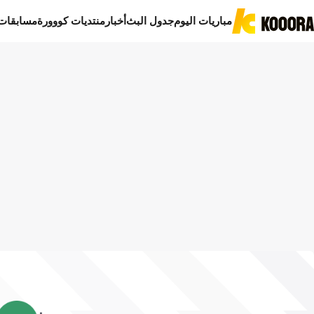
مباريات اليوم
جدول البث
أخبار
منتديات كووورة
مسابقات