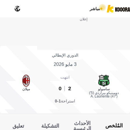
مباشر
إعلان
الدوري الإيطالي
3 مايو 2026
انتهت
0
2
ساسولو
ميلان
دومينيكو بيراردي (5')
A. Lauriente (47')
استراحة
1-0
الأحداث
المُلخص
التشكيلة
تعليق
الرئيسية