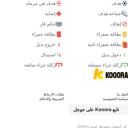
هدف
هدف في مرماه
صناعة هدف
إصابة
إيقاف
حكم ڤار
بطاقة صفراء
بطاقة حمراء
بطاقة صفراء ثانية
خروج بديل
دخول بديل
استبدال
ركلة جزاء مسجلة
ركلة جزاء ضائعة
اتصل بنا
ملفات الارتباط
سياسة الخصوصية
الشروط والاحكام
تابع Kooora على جوجل
كل الحقوق محفوظة كووورة©
2026