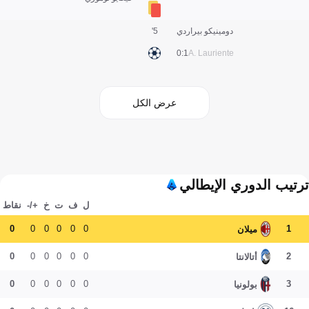
دومينيكو بيراردي
5'
1:0
A. Lauriente
عرض الكل
ترتيب الدوري الإيطالي
ل
ف
ت
خ
+/-
نقاط
0
0
0
0
0
0
1
ميلان
0
0
0
0
0
0
2
أتالانتا
0
0
0
0
0
0
3
بولونيا