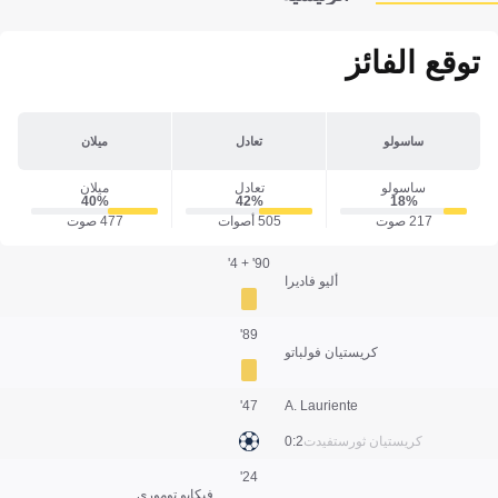
توقع الفائز
ساسولو
تعادل
ميلان
ساسولو
تعادل
ميلان
40‎%‎
42‎%‎
18‎%‎
217 صوت
505 أصوات
477 صوت
90' + 4'
أليو فاديرا
89'
كريستيان فولباتو
47'
A. Lauriente
كريستيان ثورستفيدت
2:0
24'
فيكايو توموري