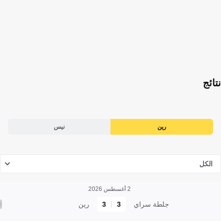
نتائج
رين
نيس
الكل
2 أغسطس 2026
جلطة سراي
3
3
رين