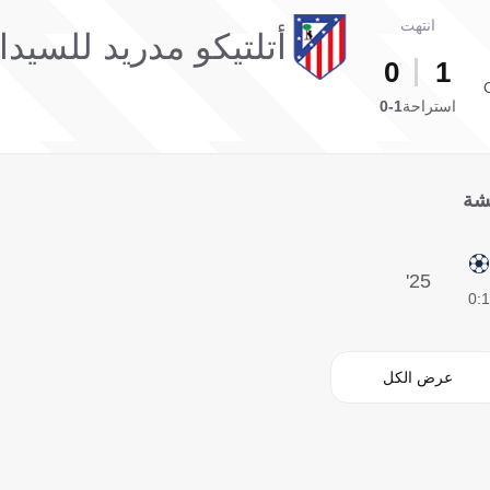
انتهت
أتلتيكو مدريد للسيد
0
1
استراحة
1-0
شة
25'
1:0
عرض الكل