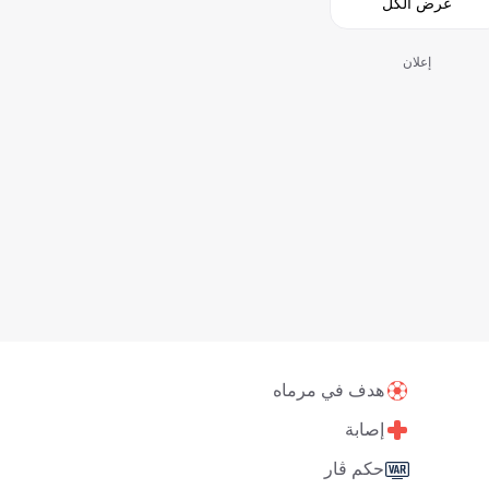
عرض الكل
إعلان
هدف في مرماه
إصابة
حكم ڤار