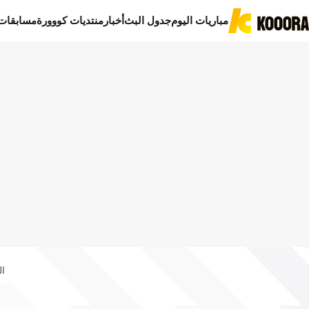
مباريات اليوم
جدول البث
أخبار
منتديات كووورة
مسابقات
ال