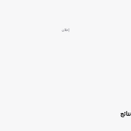
إعلان
نتائج