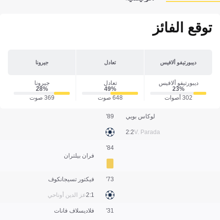
توقع الفائز
ديبورتيفو ألافيس
تعادل
جيرونا
ديبورتيفو ألافيس
تعادل
جيرونا
28‎%‎
49‎%‎
23‎%‎
302 أصوات
648 صوت
369 صوت
لوكاس بويي
89'
2:2
V. Parada
84'
فران بيلتران
73'
فيكتور تسيجانكوف
1:2
عز الدين أوناحي
31'
فلاديسلاف فانات