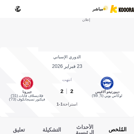
مباشر
إعلان
الدوري الإسباني
23 فبراير 2026
انتهت
2
2
ديبورتيفو ألافيس
جيرونا
لوكاس بويي (5', 89')
فلاديسلاف فانات (31')
فيكتور تسيجانكوف (73')
استراحة
1-1
الأحداث
المُلخص
التشكيلة
تعليق
الرئيسية