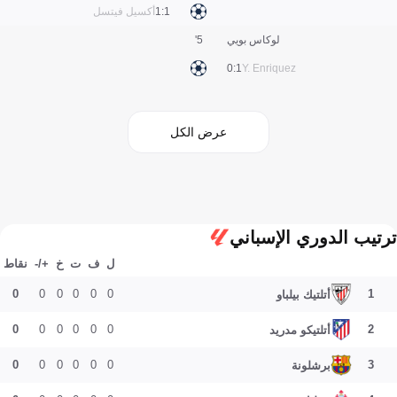
1:1
أكسيل فيتسل
لوكاس بويي
5'
1:0
Y. Enriquez
عرض الكل
ترتيب الدوري الإسباني
ل
ف
ت
خ
+/-
نقاط
0
0
0
0
0
0
1
أتلتيك بيلباو
0
0
0
0
0
0
2
أتلتيكو مدريد
0
0
0
0
0
0
3
برشلونة