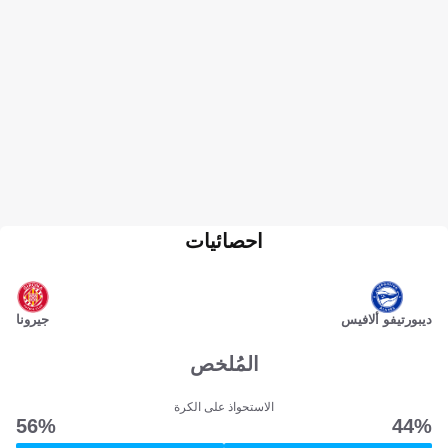
احصائيات
ديبورتيفو ألافيس
جيرونا
المُلخص
الاستحواذ على الكرة
56‎%‎
44‎%‎