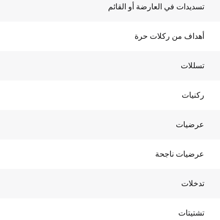
تسديدات في العارضة أو القائم
أهداف من ركلات حرة
تسللات
ركنيات
عرضيات
عرضيات ناجحة
تدخلات
تشتيتات