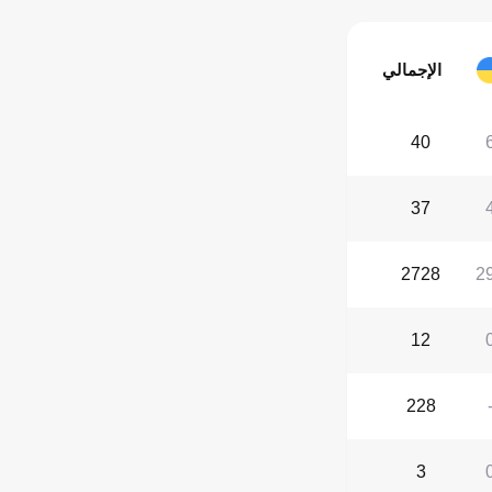
الإجمالي
40
37
2728
2
12
228
3