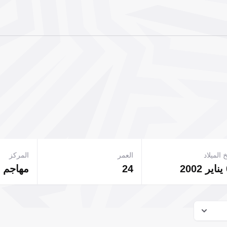
 الميلاد
العمر
المركز
24
مهاجم