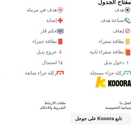
مفتاح الجدول
هدف
هدف في مرماه
صناعة هدف
إصابة
إيقاف
حكم ڤار
بطاقة صفراء
بطاقة حمراء
بطاقة صفراء ثانية
خروج بديل
دخول بديل
استبدال
ركلة جزاء مسجلة
ركلة جزاء ضائعة
اتصل بنا
ملفات الارتباط
سياسة الخصوصية
الشروط والاحكام
تابع Kooora على جوجل