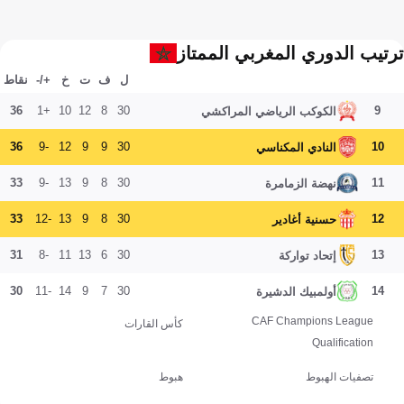
ترتيب الدوري المغربي الممتاز
ل
ف
ت
خ
+/-
نقاط
36
+1
10
12
8
30
9
الكوكب الرياضي المراكشي
36
-9
12
9
9
30
10
النادي المكناسي
33
-9
13
9
8
30
11
نهضة الزمامرة
33
-12
13
9
8
30
12
حسنية أغادير
31
-8
11
13
6
30
13
إتحاد تواركة
30
-11
14
9
7
30
14
أولمبيك الدشيرة
CAF Champions League
كأس القارات
Qualification
تصفيات الهبوط
هبوط