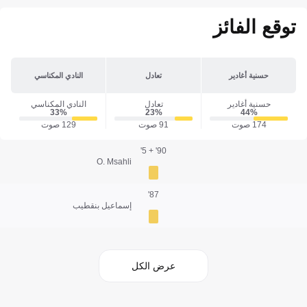
توقع الفائز
حسنية أغادير
تعادل
النادي المكناسي
حسنية أغادير
تعادل
النادي المكناسي
33‎%‎
23‎%‎
44‎%‎
174 صوت
91 صوت
129 صوت
90' + 5'
O. Msahli
87'
إسماعيل بنقطيب
عرض الكل