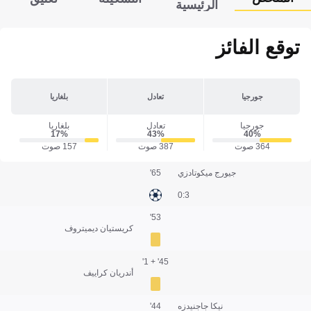
الرئيسية
توقع الفائز
جورجيا
تعادل
بلغاريا
جورجيا
تعادل
بلغاريا
17‎%‎
43‎%‎
40‎%‎
364 صوت
387 صوت
157 صوت
جيورج ميكوتادزي
65'
3:0
53'
كريستيان ديميتروف
45' + 1'
أندريان كراييف
نيكا جاجنيدزه
44'