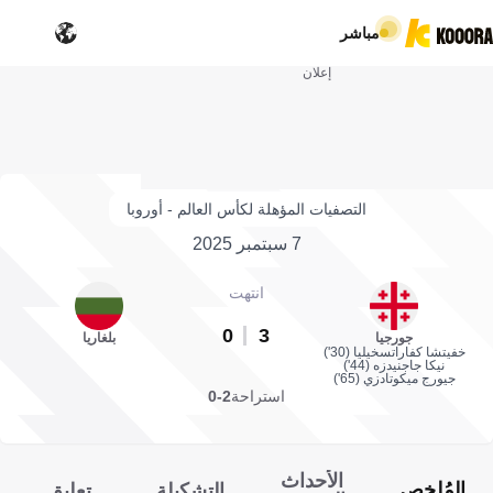
مباشر
إعلان
التصفيات المؤهلة لكأس العالم - أوروبا
7 سبتمبر 2025
انتهت
0
3
جورجيا
بلغاريا
خفيتشا كفاراتسخيليا (30')
نيكا جاجنيدزه (44')
جيورج ميكوتادزي (65')
استراحة
2-0
الأحداث
المُلخص
التشكيلة
تعليق