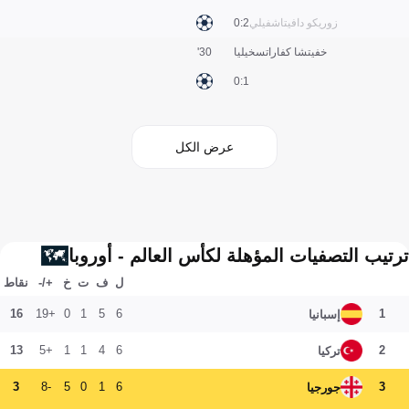
زوريكو دافيتاشفيلي
2:0
خفيتشا كفاراتسخيليا
30'
1:0
عرض الكل
ترتيب التصفيات المؤهلة لكأس العالم - أوروبا
ل
ف
ت
خ
+/-
نقاط
16
+19
0
1
5
6
1
إسبانيا
13
+5
1
1
4
6
2
تركيا
3
-8
5
0
1
6
3
جورجيا