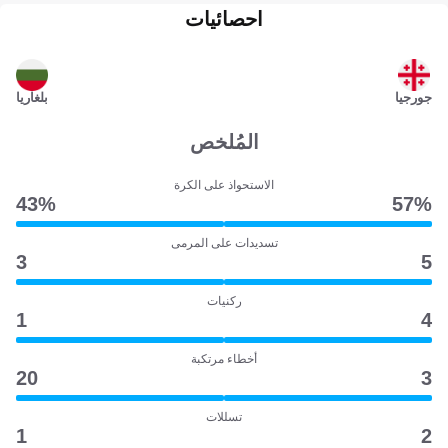
احصائيات
جورجيا
بلغاريا
المُلخص
الاستحواذ على الكرة
43‎%‎
57‎%‎
تسديدات على المرمى
3
5
ركنيات
1
4
أخطاء مرتكبة
20
3
تسللات
1
2