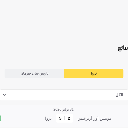
نتائج
تروا
باريس سان جيرمان
الكل
31 يوليو 2026
مونتس أور أزيرغيس
2
5
تروا