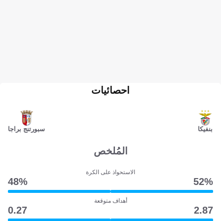
احصائيات
بنفيكا
سبورتنج براجا
المُلخص
الاستحواذ على الكرة
48‎%‎
52‎%‎
أهداف متوقعة
0.27
2.87