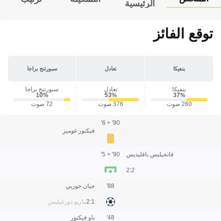
الرئيسية
توقع الفائز
بنفيكا
تعادل
سبورتنج براجا
بنفيكا
تعادل
سبورتنج براجا
10‎%‎
53‎%‎
37‎%‎
260 صوت
376 صوت
72 صوت
90' + 6'
فيكتور غوميز
فانجيليس بافليديس
90' + 5'
2:2
88'
جيان جوربي
1:2
ماريو دورغيليس
48'
باو فيكتور