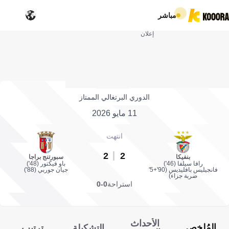
مباشر
إعلان
الدوري البرتغالي الممتاز
11 مايو 2026
انتهت
2
2
بنفيكا
سبورتنج براجا
رافا سيلفا (46')
باو فيكتور (48')
فانجيليس بافليديس (90'+5'
جيان جوربي (88')
ضربة جزاء)
استراحة
0-0
الأحداث
المُلخص
التشكيلة
ترتيب