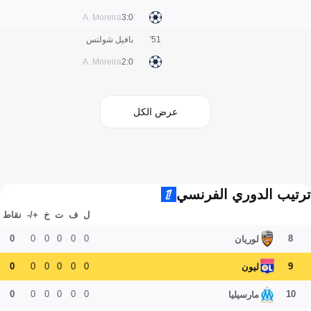
A. Moreira
0:3
51'
بافيل شولتس
A. Moreira
0:2
عرض الكل
ترتيب الدوري الفرنسي
ل
ف
ت
خ
+/-
نقاط
0
0
0
0
0
0
8
لوريان
0
0
0
0
0
0
9
ليون
0
0
0
0
0
0
10
مارسيليا