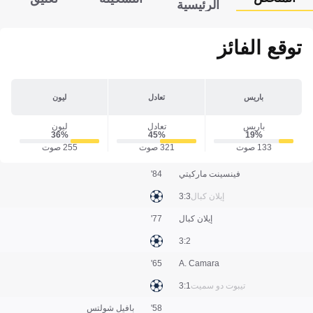
الرئيسية
توقع الفائز
باريس
تعادل
ليون
باريس
تعادل
ليون
36‎%‎
45‎%‎
19‎%‎
133 صوت
321 صوت
255 صوت
فينسينت ماركيتي
84'
إيلان كبال
3:3
إيلان كبال
77'
2:3
65'
A. Camara
تيبوت دو سميت
1:3
58'
بافيل شولتس