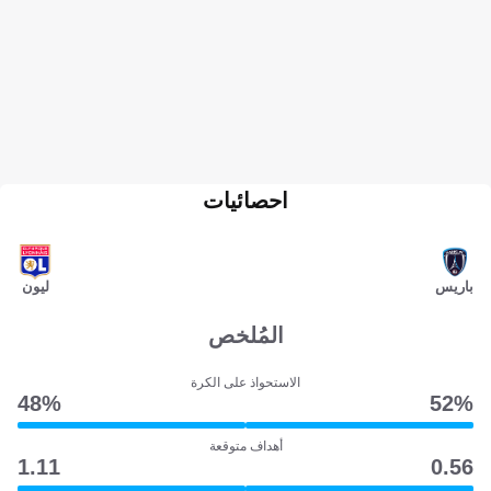
احصائيات
باريس
ليون
المُلخص
الاستحواذ على الكرة
48‎%‎
52‎%‎
أهداف متوقعة
1.11
0.56