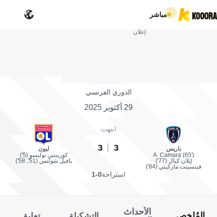
مباشر
إعلان
الدوري الفرنسي
29 أكتوبر 2025
انتهت
3
3
باريس
ليون
A. Camara (65')
كورينتين توليسو (5')
إيلان كبال (77')
بافيل شولتس (51', 58')
فينسينت ماركيتي (84')
استراحة
0-1
الأحداث
المُلخص
التشكيلة
تعليق