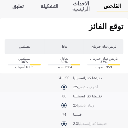
الأحداث
المُلخص
التشكيلة
تعليق
الرئيسية
توقع الفائز
باريس سان جيرمان
تعادل
تشيلسي
باريس سان جيرمان
تعادل
تشيلسي
34‎%‎
30‎%‎
37‎%‎
1959 صوت
1584 صوت
1805 أصوات
خفيتشا كفاراتسخيليا
90' + 4'
أشرف حكيمي
5:2
خفيتشا كفاراتسخيليا
86'
وليان باتشو
4:2
فيتينيا
74'
خفيتشا كفاراتسخيليا
3:2