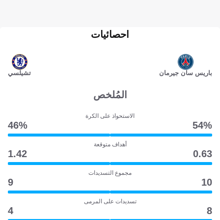
احصائيات
باريس سان جيرمان
تشيلسي
المُلخص
الاستحواذ على الكرة
46‎%‎
54‎%‎
أهداف متوقعة
1.42
0.63
مجموع التسديدات
9
10
تسديدات على المرمى
4
8