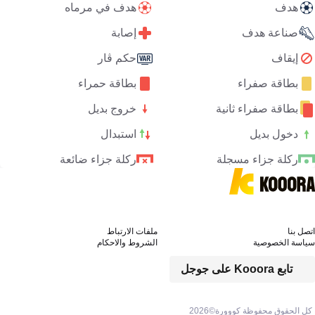
هدف
هدف في مرماه
صناعة هدف
إصابة
إيقاف
حكم ڤار
بطاقة صفراء
بطاقة حمراء
بطاقة صفراء ثانية
خروج بديل
دخول بديل
استبدال
ركلة جزاء مسجلة
ركلة جزاء ضائعة
اتصل بنا
ملفات الارتباط
سياسة الخصوصية
الشروط والاحكام
تابع Kooora على جوجل
كل الحقوق محفوظة كووورة©
2026