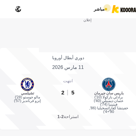
مباشر
إعلان
دوري أبطال أوروبا
11 مارس 2026
انتهت
2
5
باريس سان جيرمان
تشيلسي
برادلي باركولا (10')
مالو جوستو (28')
عثمان ديمبيلي (40')
إنزو فرنانديز (57')
فيتينيا (74')
خفيتشا كفاراتسخيليا (86',
90'+4')
استراحة
2-1