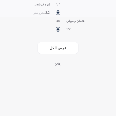
57'
إنزو فرنانديز
2:2
بيدرو نيتو
عثمان ديمبيلي
40'
2:1
عرض الكل
إعلان