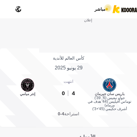
مباشر
إعلان
كأس العالم للأندية
29 يونيو 2025
انتهت
0
4
باريس سان جيرمان
إنتر ميامي
جواو نيفيس (6', 39')
توماس أفيليس (44' هدف في
مرماه)
أشرف حكيمي (45'+3')
استراحة
4-0