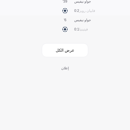
جواو نيفيس
39'
فابيان رويز
2:0
جواو نيفيس
6'
فيتينيا
1:0
عرض الكل
إعلان