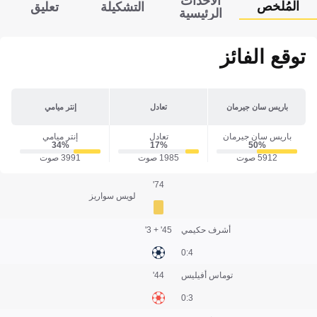
الأحداث
المُلخص
التشكيلة
تعليق
الرئيسية
توقع الفائز
باريس سان جيرمان
تعادل
إنتر ميامي
باريس سان جيرمان
تعادل
إنتر ميامي
34‎%‎
17‎%‎
50‎%‎
5912 صوت
1985 صوت
3991 صوت
74'
لويس سواريز
أشرف حكيمي
45' + 3'
4:0
توماس أفيليس
44'
3:0