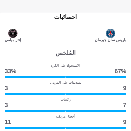
احصائيات
باريس سان جيرمان
إنتر ميامي
المُلخص
الاستحواذ على الكرة
33‎%‎
67‎%‎
تسديدات على المرمى
3
9
ركنيات
3
7
أخطاء مرتكبة
11
9