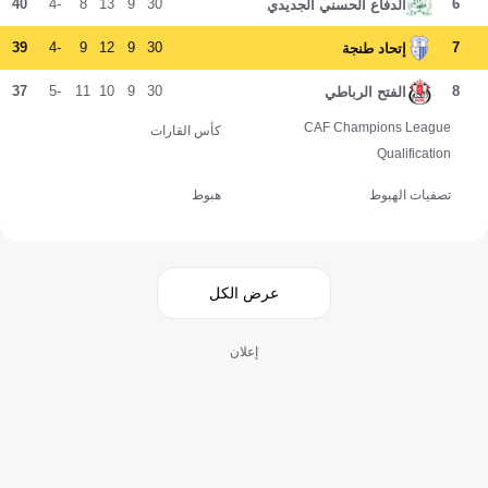
40
-4
8
13
9
30
6
الدفاع الحسني الجديدي
39
-4
9
12
9
30
7
إتحاد طنجة
37
-5
11
10
9
30
8
الفتح الرباطي
CAF Champions League
كأس القارات
Qualification
تصفيات الهبوط
هبوط
عرض الكل
إعلان