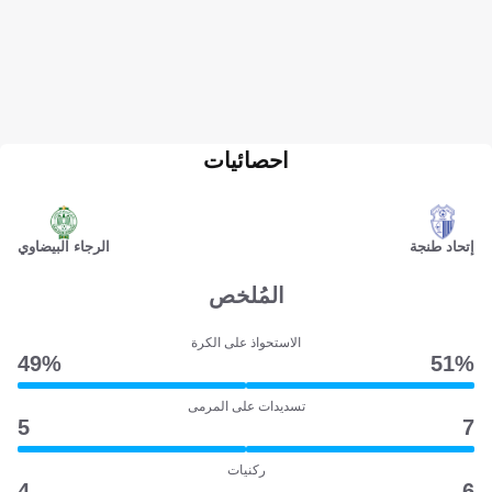
احصائيات
إتحاد طنجة
الرجاء البيضاوي
المُلخص
الاستحواذ على الكرة
49‎%‎
51‎%‎
تسديدات على المرمى
5
7
ركنيات
4
6