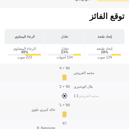
توقع الفائز
إتحاد طنجة
تعادل
الرجاء البيضاوي
إتحاد طنجة
تعادل
الرجاء البيضاوي
49‎%‎
23‎%‎
28‎%‎
129 صوت
104 أصوات
223 صوت
90' + 4'
محمد العروش
بلال الودغيري
90' + 2'
محمد العروش
1:1
90' + 1'
خالد كبيري علوي
67'
B. Banoune