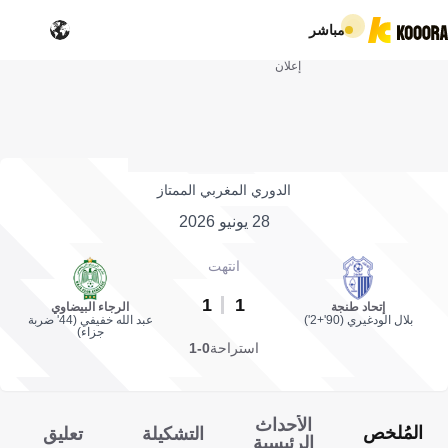
مباشر
إعلان
الدوري المغربي الممتاز
28 يونيو 2026
انتهت
1
1
إتحاد طنجة
الرجاء البيضاوي
بلال الودغيري (90'+2')
عبد الله خفيفي (44' ضربة
جزاء)
استراحة
0-1
الأحداث
المُلخص
التشكيلة
تعليق
الرئيسية