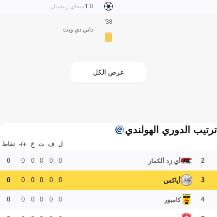
0:1
جيفاي زيشيال
38'
داني دي ويت
عرض الكل
ترتيب الدوري الهولندي
ل
ف
ت
خ
+/-
نقاط
0
0
0
0
0
0
2
أي زد ألكمار
0
0
0
0
0
0
3
أياكس
0
0
0
0
0
0
4
كامبور