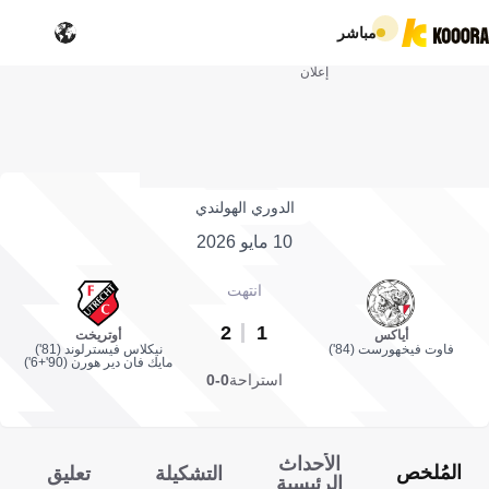
مباشر
إعلان
الدوري الهولندي
10 مايو 2026
انتهت
2
1
أياكس
أوتريخت
فاوت فيخهورست (84')
نيكلاس فيسترلوند (81')
مايك فان دير هورن (90'+6')
استراحة
0-0
الأحداث
المُلخص
التشكيلة
تعليق
الرئيسية