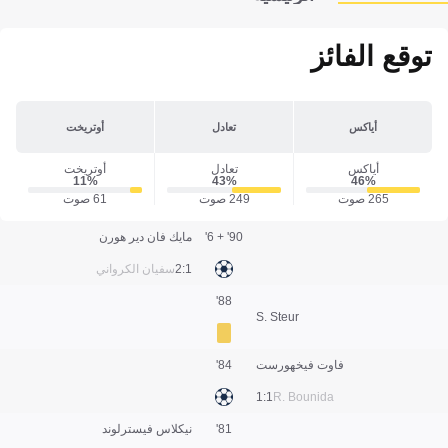
توقع الفائز
أياكس
تعادل
أوتريخت
أياكس
تعادل
أوتريخت
11‎%‎
43‎%‎
46‎%‎
265 صوت
249 صوت
61 صوت
90' + 6'
مايك فان دير هورن
1:2
سفيان الكرواني
88'
S. Steur
فاوت فيخهورست
84'
1:1
R. Bounida
81'
نيكلاس فيسترلوند