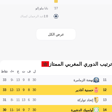
27'
بابا بيلو إلو
0:1
عبد الرحمان كساك
عرض الكل
ترتيب الدوري المغربي الممتاز
ل
ف
ت
خ
+/-
نقاط
33
-9
13
9
8
30
11
نهضة الزمامرة
33
-12
13
9
8
30
12
حسنية أغادير
31
-8
11
13
6
30
13
إتحاد تواركة
30
-11
14
9
7
30
14
أولمبيك الدشيرة