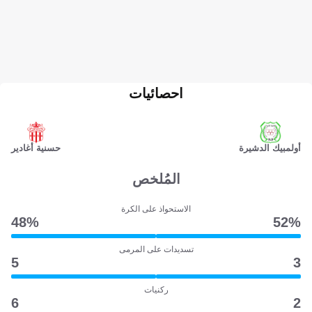
احصائيات
أولمبيك الدشيرة
حسنية أغادير
المُلخص
الاستحواذ على الكرة
48‎%‎
52‎%‎
تسديدات على المرمى
5
3
ركنيات
6
2