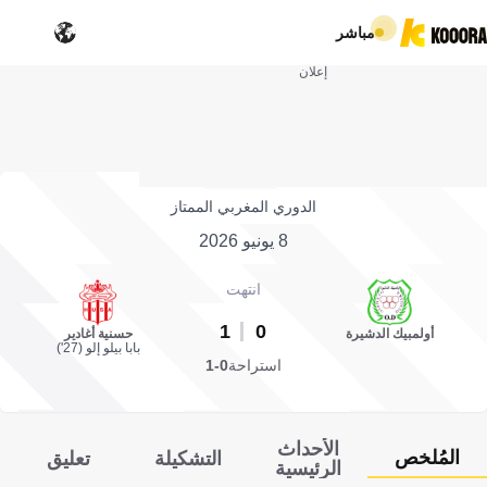
مباشر
إعلان
الدوري المغربي الممتاز
8 يونيو 2026
انتهت
1
0
أولمبيك الدشيرة
حسنية أغادير
بابا بيلو إلو (27')
استراحة
0-1
الأحداث
المُلخص
التشكيلة
تعليق
الرئيسية