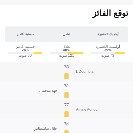
توقع الفائز
أولمبيك الدشيرة
تعادل
حسنية أغادير
أولمبيك الدشيرة
تعادل
حسنية أغادير
24‎%‎
48‎%‎
29‎%‎
73 صوت
121 صوت
60 صوت
83'
I. Doumbia
81'
فهد بندحمان
77'
Amine Aghou
64'
جلال طاشطاش