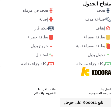
مفتاح الجدول
هدف
هدف في مرماه
صناعة هدف
إصابة
إيقاف
حكم ڤار
بطاقة صفراء
بطاقة حمراء
بطاقة صفراء ثانية
خروج بديل
دخول بديل
استبدال
ركلة جزاء مسجلة
ركلة جزاء ضائعة
اتصل بنا
ملفات الارتباط
سياسة الخصوصية
الشروط والاحكام
تابع Kooora على جوجل