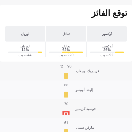
توقع الفائز
أوكسير
تعادل
لوريان
أوكسير
تعادل
لوريان
12‎%‎
62‎%‎
26‎%‎
92 صوت
220 صوت
44 صوت
90' + 2'
فريدريك اوبيغارد
88'
إليشا أووسو
70'
خوسيه كزيمير
61'
مارفن سينايا