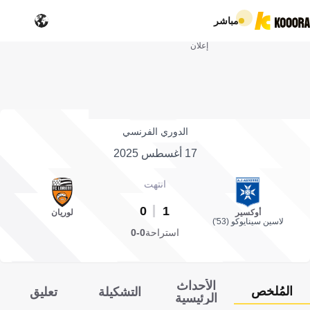
مباشر
إعلان
الدوري الفرنسي
17 أغسطس 2025
انتهت
0
1
أوكسير
لوريان
لاسين سينايوكو (53')
استراحة
0-0
الأحداث
المُلخص
التشكيلة
تعليق
الرئيسية