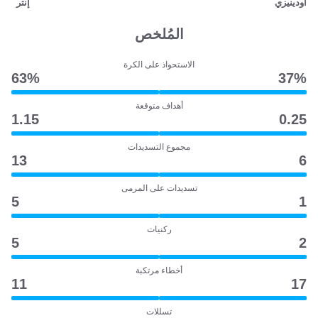
أودينيزي
إنتر
المُلخص
الاستحواذ على الكرة
63‎%‎
37‎%‎
أهداف متوقعة
1.15
0.25
مجموع التسديدات
13
6
تسديدات على المرمى
5
1
ركنيات
5
2
أخطاء مرتكبة
11
17
تسللات