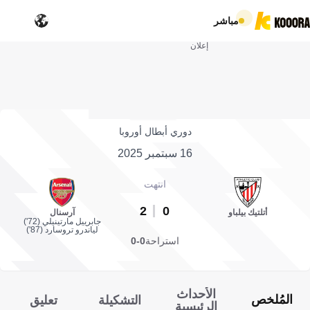
مباشر
إعلان
دوري أبطال أوروبا
16 سبتمبر 2025
انتهت
2
0
أتلتيك بيلباو
آرسنال
جابرييل مارتينيلي (72')
لياندرو تروسارد (87')
استراحة
0-0
الأحداث
المُلخص
التشكيلة
تعليق
الرئيسية