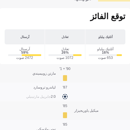
توقع الفائز
أتلتيك بيلباو
تعادل
آرسنال
أتلتيك بيلباو
تعادل
آرسنال
59‎%‎
26‎%‎
16‎%‎
653 صوت
1072 صوت
2472 صوت
90' + 1'
مارتن زوبيميندي
87'
لياندرو تروسارد
0:2
جابرييل مارتينيلي
85'
ميكيل ياوريجيزار
85'
نوني مادويكي