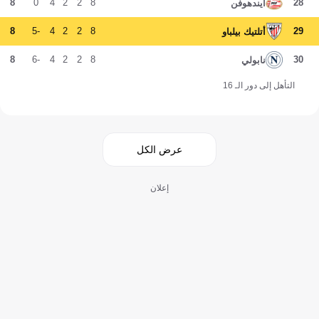
8
0
4
2
2
8
28
آيندهوفن
8
-5
4
2
2
8
29
أتلتيك بيلباو
8
-6
4
2
2
8
30
نابولي
التأهل إلى دور الـ 16
عرض الكل
إعلان