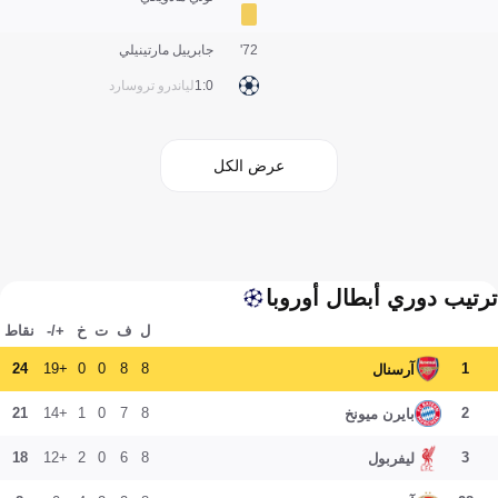
72'
جابرييل مارتينيلي
0:1
لياندرو تروسارد
عرض الكل
ترتيب دوري أبطال أوروبا
ل
ف
ت
خ
+/-
نقاط
24
+19
0
0
8
8
1
آرسنال
21
+14
1
0
7
8
2
بايرن ميونخ
18
+12
2
0
6
8
3
ليفربول