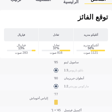
الرئيسية
توقع الفائز
أتلتيكو مدريد
تعادل
فياريال
أتلتيكو مدريد
تعادل
فياريال
13‎%‎
37‎%‎
50‎%‎
1121 صوت
816 صوت
283 صوت
سامويل لينو
85'
بابلو باريوس
3:1
أنطوان جريزمان
80'
ماركوس يورينتي
2:1
77'
إلياس أخوماش
أكسيل فيتسل
45' + 1'