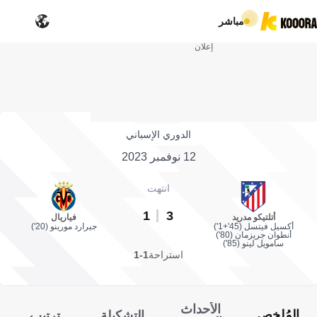
مباشر
إعلان
الدوري الإسباني
12 نوفمبر 2023
انتهت
1
3
أتلتيكو مدريد
فياريال
أكسيل فيتسل (45'+1')
جيرارد مورينو (20')
أنطوان جريزمان (80')
سامويل لينو (85')
استراحة
1-1
الأحداث
المُلخص
التشكيلة
ترتيب