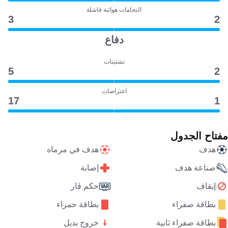
التحامات هوائية فاشلة
3
2
دفاع
تشتيتات
5
2
اعتراضات
17
1
مفتاح الجدول
هدف
هدف في مرماه
صناعة هدف
إصابة
إيقاف
حكم ڤار
بطاقة صفراء
بطاقة حمراء
بطاقة صفراء ثانية
خروج بديل