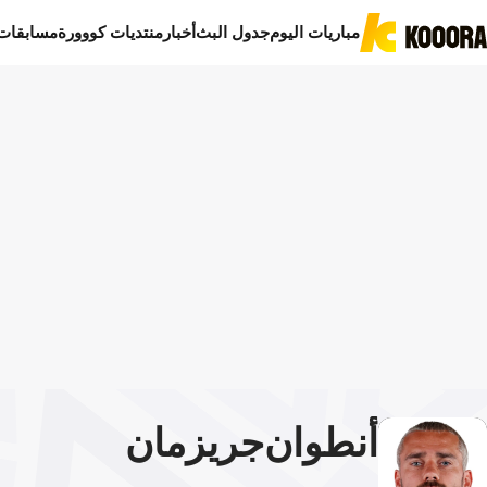
مباريات اليوم
جدول البث
أخبار
منتديات كووورة
مسابقات
أنطوان
جريزمان