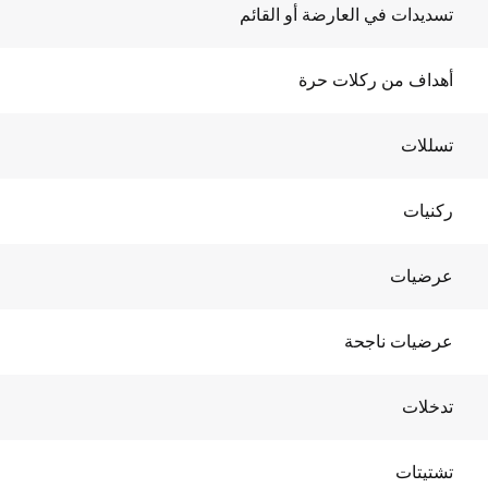
تسديدات في العارضة أو القائم
أهداف من ركلات حرة
تسللات
ركنيات
عرضيات
عرضيات ناجحة
تدخلات
تشتيتات