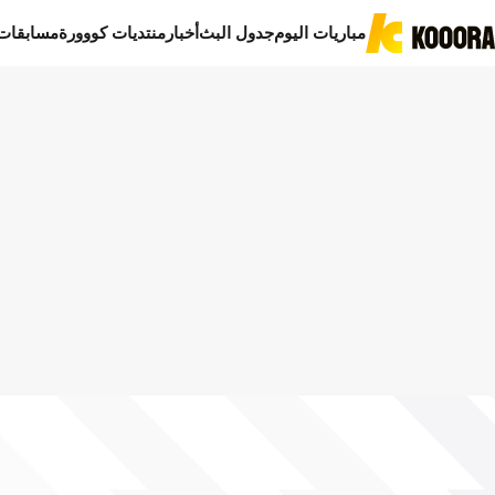
مباريات اليوم
جدول البث
أخبار
منتديات كووورة
مسابقات