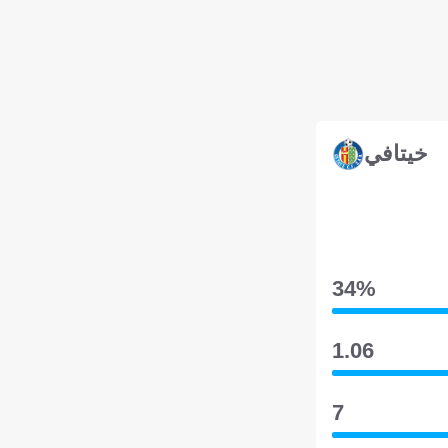
خيتافي
34‎%‎
1.06
7