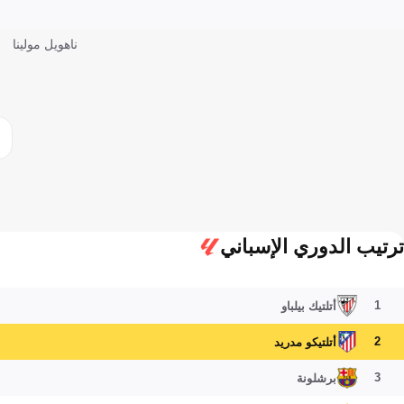
ناهويل مولينا
ترتيب الدوري الإسباني
1
أتلتيك بيلباو
2
أتلتيكو مدريد
3
برشلونة