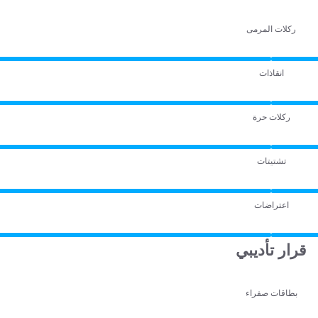
ركلات المرمى
انقاذات
ركلات حرة
تشتيتات
اعتراضات
قرار تأديبي
بطاقات صفراء