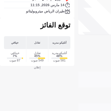
14 مارس 2026, 11:15
طيران الرياض ميتروبوليتانو
توقع الفائز
أتلتيكو مدريد
تعادل
خيتافي
أتلتيكو مدريد
تعادل
خيتافي
7‎%‎
45‎%‎
48‎%‎
581 صوت
549 صوت
87 صوت
إعلان