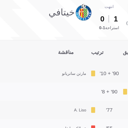
انتهت
خيتافي
0
1
استراحة
1-0
يق
ترتيب
مناقشة
90' + 10'
مارتن ساتريانو
90' + 8'
77'
A. Liso