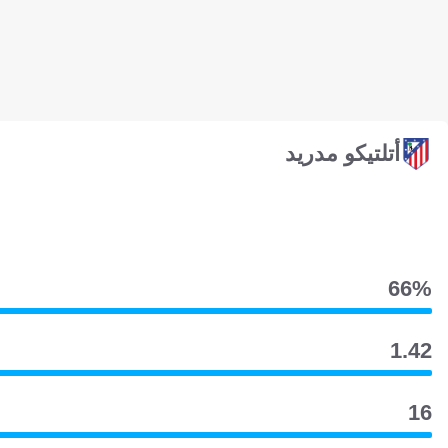
أتلتيكو مدريد
66‎%‎
1.42
16