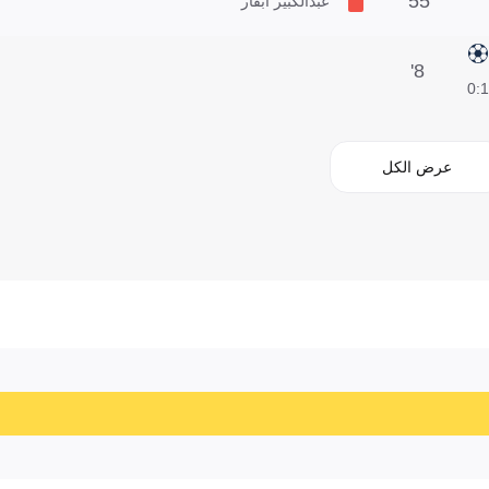
55'
عبدالكبير ابقار
8'
1:0
عرض الكل