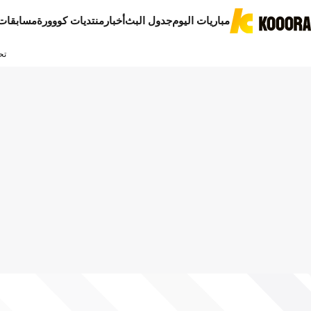
مباريات اليوم
جدول البث
أخبار
منتديات كووورة
مسابقات
تح