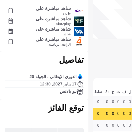
شاهد مباشرة على
stc tv
شاهد مباشرة على
starzplay
شاهد مباشرة على
شاشا
شاهد مباشرة على
الرابعة الرياضية
تفاصيل
الدوري الإيطالي - الجولة 20
17 يناير 2027, 12:30
نيو بالانس
ل
ف
ت
خ
+/-
نقاط
0
0
0
0
0
0
توقع الفائز
0
0
0
0
0
0
0
0
0
0
0
0