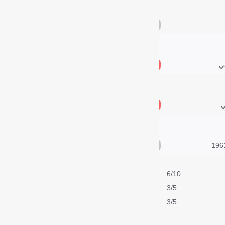
ي
ي
6/10
3/5
3/5