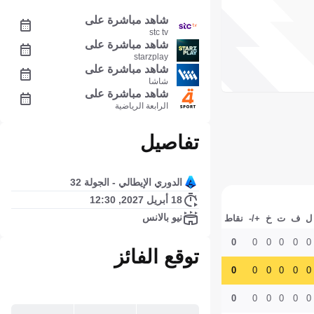
شاهد مباشرة على
stc tv
شاهد مباشرة على
starzplay
شاهد مباشرة على
شاشا
شاهد مباشرة على
الرابعة الرياضية
تفاصيل
الدوري الإيطالي - الجولة 32
18 أبريل 2027, 12:30
نيو بالانس
ل
ف
ت
خ
+/-
نقاط
0
0
0
0
0
0
توقع الفائز
0
0
0
0
0
0
0
0
0
0
0
0