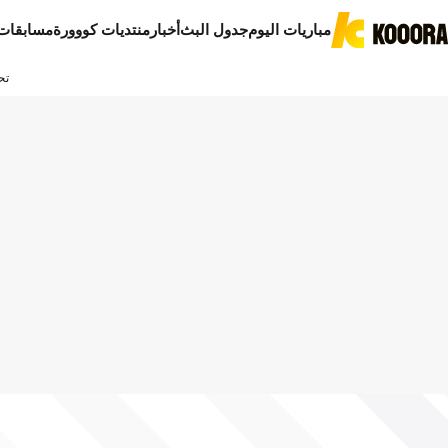
مباريات اليوم
جدول البث
أخبار
منتديات كووورة
مسابقات
تح