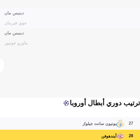
دينيس مان
جوي فيرمان
دينيس مان
ماورو جونيور
ترتيب دوري أبطال أوروبا
27
يونيون سانت جيلواز
28
آيندهوفن