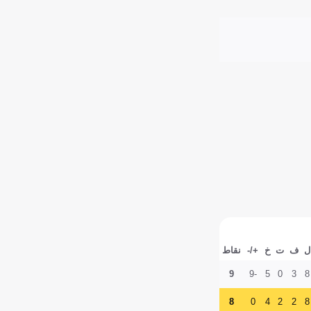
ل
ف
ت
خ
+/-
نقاط
9
-9
5
0
3
8
8
0
4
2
2
8