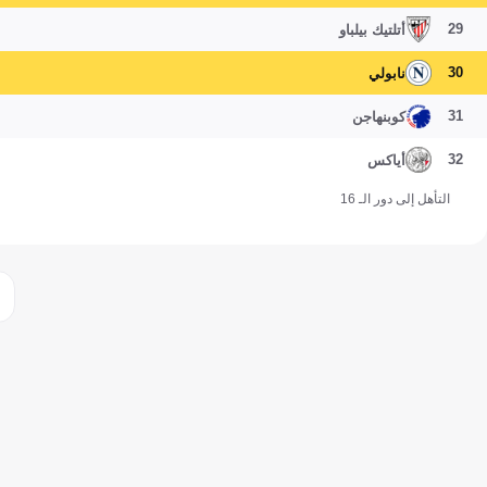
29
أتلتيك بيلباو
30
نابولي
31
كوبنهاجن
32
أياكس
التأهل إلى دور الـ 16