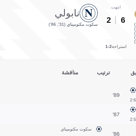
انتهت
نابولي
2
6
سكوت مكتوميناي (31', 86')
استراحة
2-1
يق
ترتيب
مناقشة
89'
6:2
87'
5:2
سكوت مكتوميناي
86'