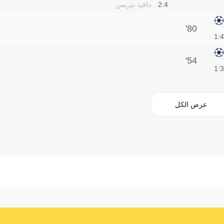
4:2
دافيد نيريس
80'
4:1
54'
3:1
عرض الكل