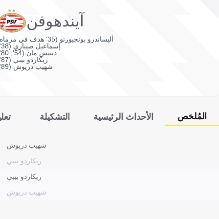
آيندهوفن
أليساندرو بونجيورنو (35' هدف في مرماه)
إسماعيل صيباري (38')
دينيس مان (54', 80')
ريكاردو بيبي (87')
شهيب دريوش (89')
المُلخص
الأحداث الرئيسية
التشكيلة
تعل
شهيب دريوش
ريكاردو بيبي
ريكاردو بيبي
شهيب دريوش