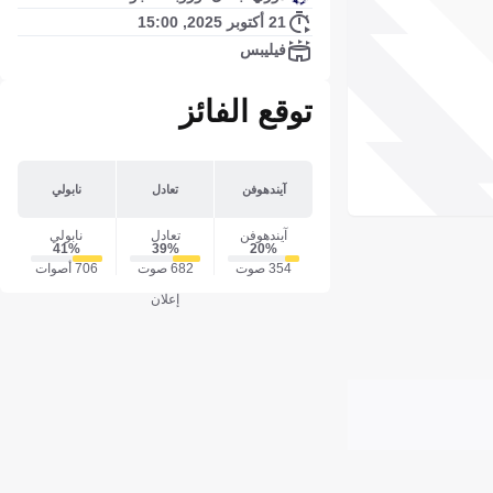
21 أكتوبر 2025, 15:00
فيليبس
توقع الفائز
آيندهوفن
تعادل
نابولي
آيندهوفن
تعادل
نابولي
41‎%‎
39‎%‎
20‎%‎
354 صوت
682 صوت
706 أصوات
إعلان