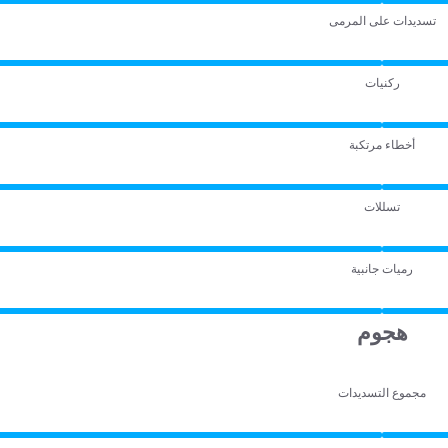
تسديدات على المرمى
ركنيات
أخطاء مرتكبة
تسللات
رميات جانبية
هجوم
مجموع التسديدات