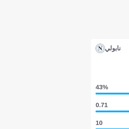
نابولي
43‎%‎
0.71
10