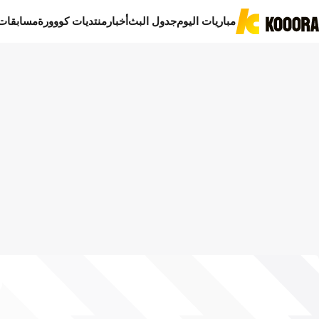
مباريات اليوم
جدول البث
أخبار
منتديات كووورة
مسابقات