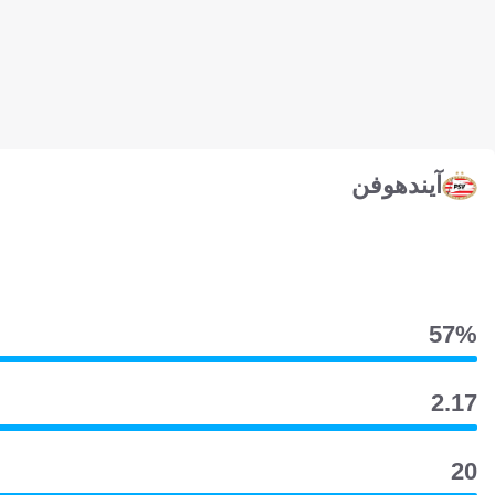
آيندهوفن
57‎%‎
2.17
20