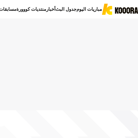
مباريات اليوم
جدول البث
أخبار
منتديات كووورة
مسابقات