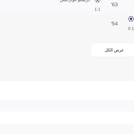
63'
1:1
54'
1:0
عرض الكل