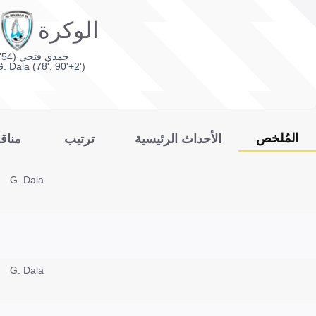
الوكرة
حمدي فتحي (54')
G. Dala (78', 90'+2')
المُلخص
الأحداث الرئيسية
ترتيب
مناق
G. Dala
G. Dala