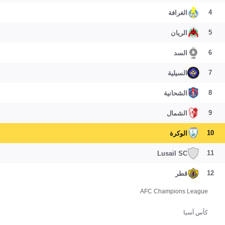
4
الغرافة
5
الريان
6
السد
7
السيلية
8
الشحانية
9
الشمال
10
الوكرة
11
Lusail SC
12
قطر
AFC Champions League
كأس آسيا