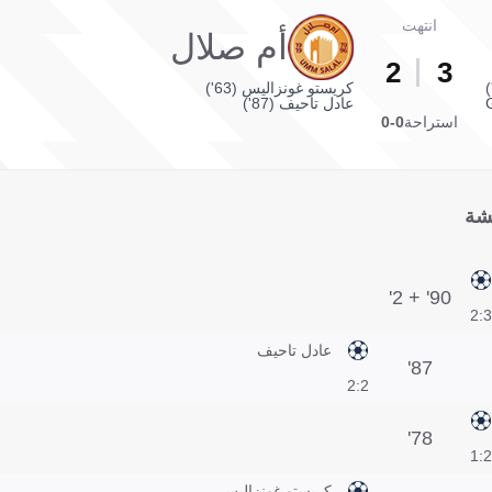
انتهت
أم صلال
2
3
كريستو غونزاليس (63')
عادل تاحيف (87')
استراحة
0-0
شة
90' + 2'
3:2
عادل تاحيف
87'
2:2
78'
2:1
كريستو غونزاليس