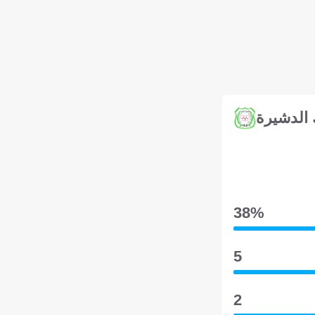
 الدشيرة
38‎%‎
5
2