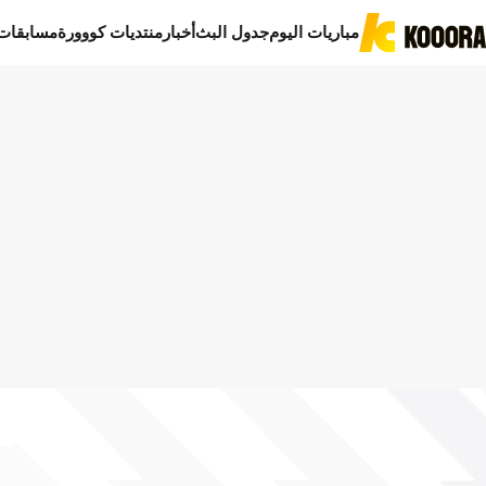
مباريات اليوم
جدول البث
أخبار
منتديات كووورة
مسابقات
ا