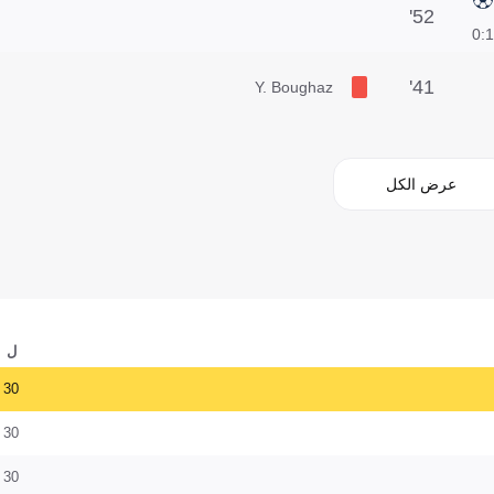
52'
1:0
41'
Y. Boughaz
عرض الكل
ل
30
30
30