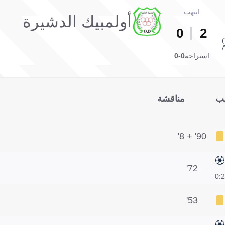
انتهت
أولمبيك الدشيرة
0
2
استراحة
0-0
يب
مناقشة
90' + 8'
72'
2:0
53'