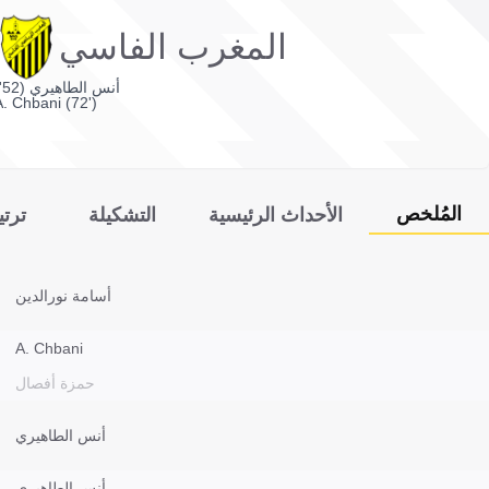
المغرب الفاسي
أنس الطاهيري (52')
A. Chbani (72')
المُلخص
الأحداث الرئيسية
التشكيلة
ترت
أسامة نورالدين
A. Chbani
حمزة أفصال
أنس الطاهيري
أنس الطاهيري