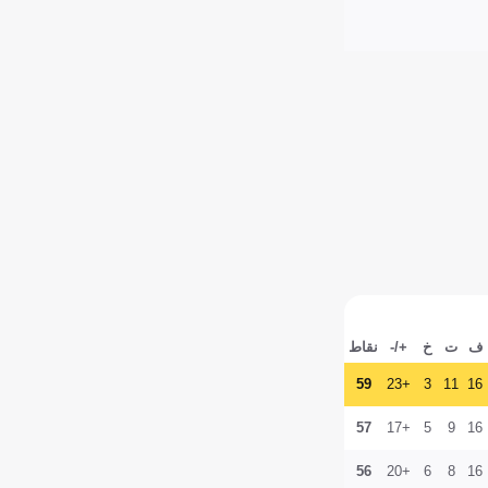
ف
ت
خ
+/-
نقاط
59
+23
3
11
16
57
+17
5
9
16
56
+20
6
8
16