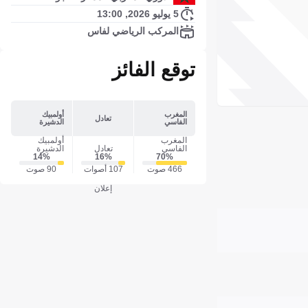
5 يوليو 2026, 13:00
المركب الرياضي لفاس
توقع الفائز
المغرب
أولمبيك
تعادل
الفاسي
الدشيرة
المغرب
أولمبيك
الفاسي
تعادل
الدشيرة
14‎%‎
16‎%‎
70‎%‎
466 صوت
107 أصوات
90 صوت
إعلان