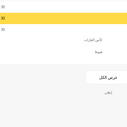
30
30
30
كأس القارات
هبوط
عرض الكل
إعلان