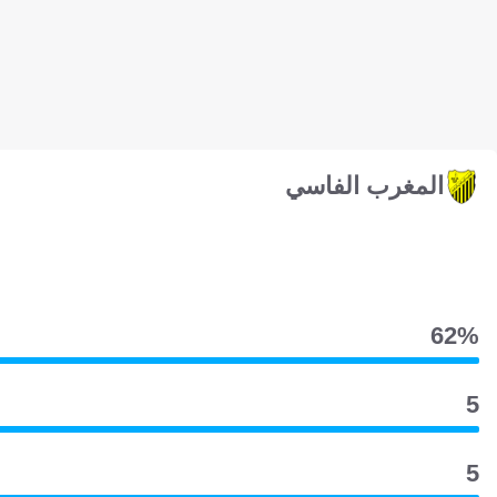
المغرب الفاسي
62‎%‎
5
5