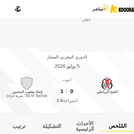
مباشر
إعلان
الدوري المغربي الممتاز
5 يوليو 2026
انتهت
1
0
الفتح الرباطي
إتحاد يعقوب المنصور
M. Balouk (36' ضربة جزاء)
استراحة
0-1
الأحداث
المُلخص
التشكيلة
ترتيب
الرئيسية