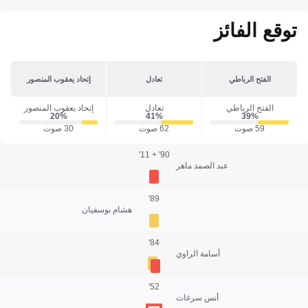
توقع الفائز
الفتح الرباطي
تعادل
إتحاد يعقوب المنصور
الفتح الرباطي
تعادل
إتحاد يعقوب المنصور
20‎%‎
41‎%‎
39‎%‎
59 صوت
62 صوت
30 صوت
90' + 11'
عبد الصمد ماهر
89'
هشام بوسفيان
84'
أسامة الراوي
52'
أنس سرغات