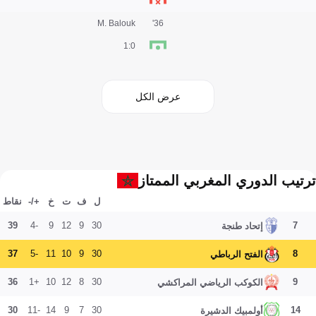
M. Balouk
36'
0:1
عرض الكل
ترتيب الدوري المغربي الممتاز
ل
ف
ت
خ
+/-
نقاط
39
-4
9
12
9
30
7
إتحاد طنجة
37
-5
11
10
9
30
8
الفتح الرباطي
36
+1
10
12
8
30
9
الكوكب الرياضي المراكشي
30
-11
14
9
7
30
14
أولمبيك الدشيرة