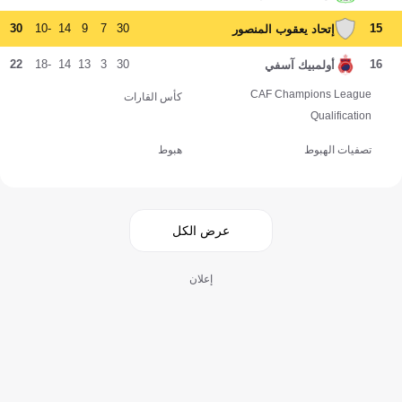
30
-10
14
9
7
30
15
إتحاد يعقوب المنصور
22
-18
14
13
3
30
16
أولمبيك آسفي
CAF Champions League
كأس القارات
Qualification
تصفيات الهبوط
هبوط
عرض الكل
إعلان