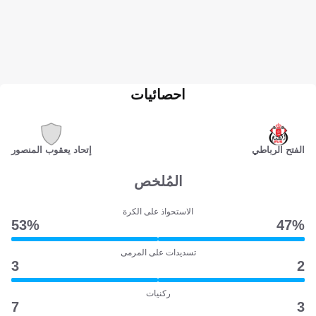
احصائيات
الفتح الرباطي
إتحاد يعقوب المنصور
المُلخص
الاستحواذ على الكرة
53‎%‎
47‎%‎
تسديدات على المرمى
3
2
ركنيات
7
3