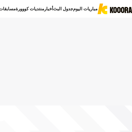
مباريات اليوم
جدول البث
أخبار
منتديات كووورة
مسابقات
ا