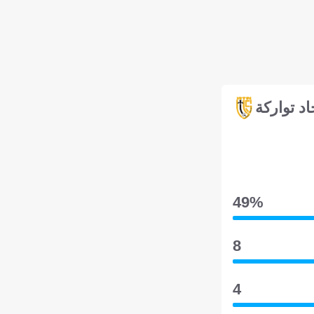
اد تواركة
49‎%‎
8
4