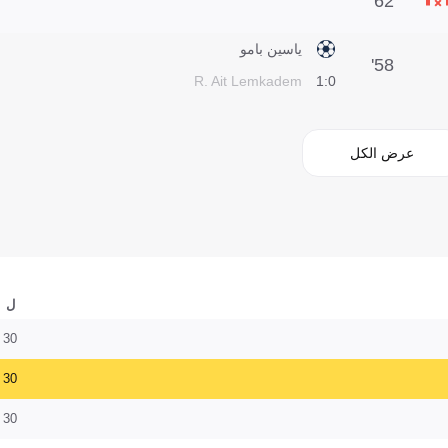
62'
ياسين بامو
58'
R. Ait Lemkadem
0:1
عرض الكل
ل
30
30
30