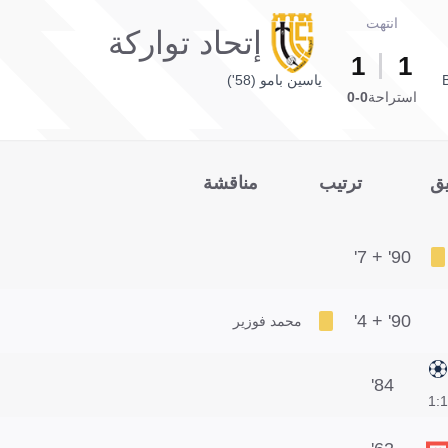
انتهت
إتحاد تواركة
1
1
B
ياسين بامو (58')
استراحة
0-0
يق
ترتيب
مناقشة
90' + 7'
90' + 4'
محمد فوزير
84'
1:1