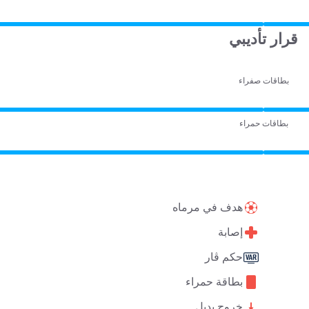
قرار تأديبي
بطاقات صفراء
بطاقات حمراء
هدف في مرماه
إصابة
حكم ڤار
بطاقة حمراء
خروج بديل