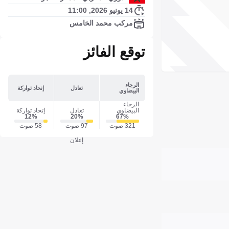
14 يونيو 2026, 11:00
مركب محمد الخامس
توقع الفائز
الرجاء
تعادل
إتحاد تواركة
البيضاوي
الرجاء
البيضاوي
تعادل
إتحاد تواركة
12‎%‎
20‎%‎
67‎%‎
321 صوت
97 صوت
58 صوت
إعلان