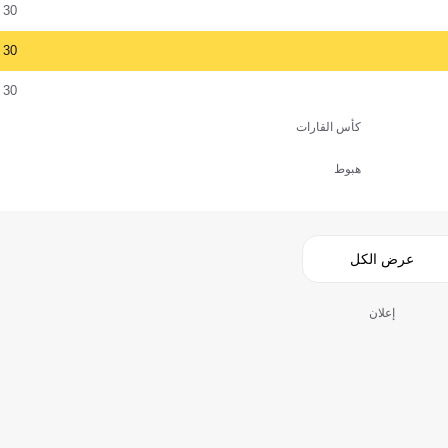
30
30
30
كأس القارات
هبوط
عرض الكل
إعلان