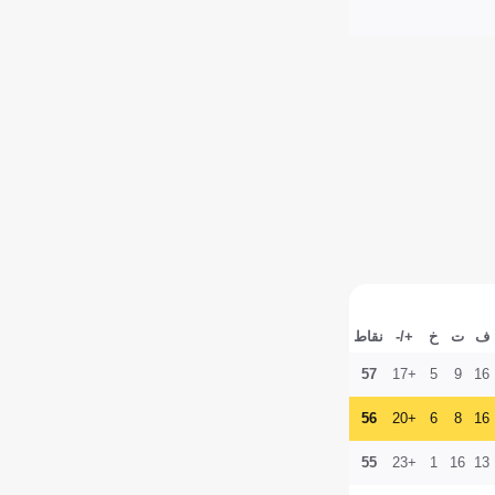
ف
ت
خ
+/-
نقاط
57
+17
5
9
16
56
+20
6
8
16
55
+23
1
16
13