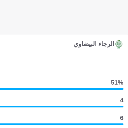
الرجاء البيضاوي
51‎%‎
4
6