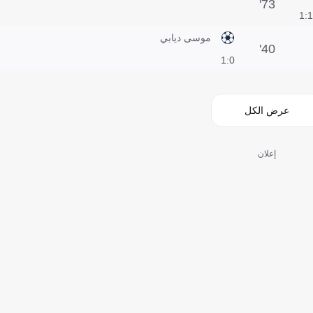
73'
1:1
موسى ديابي
40'
0:1
عرض الكل
إعلان