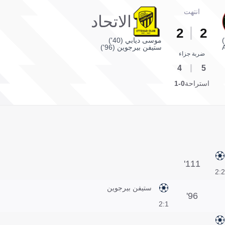
انتهت
الاتحاد
2
2
موسى ديابي (40')
A
ستيفن بيرجوين (96')
ضربة جزاء
4
5
استراحة
0-1
111'
2:2
ستيفن بيرجوين
96'
1:2