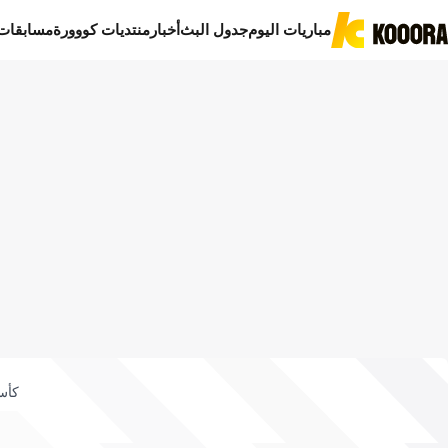
مباريات اليوم
جدول البث
أخبار
منتديات كووورة
مسابقات
كأس