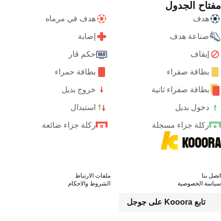
مفتاح الجدول
هدف
هدف في مرماه
صناعة هدف
إصابة
إيقاف
حكم ڤار
بطاقة صفراء
بطاقة حمراء
بطاقة صفراء ثانية
خروج بديل
دخول بديل
استبدال
ركلة جزاء مسجلة
ركلة جزاء ضائعة
اتصل بنا
ملفات الارتباط
سياسة الخصوصية
الشروط والاحكام
تابع Kooora على جوجل