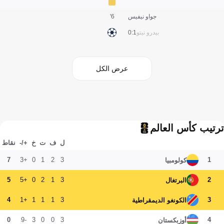
جواو نيفيس
6'
بيدرو نيتو
1:0
عرض الكل
ترتيب كأس العالم
ل
ف
ت
خ
+/-
نقاط
7
+3
0
1
2
3
1
كولومبيا
5
+5
0
2
1
3
2
البرتغال
4
+1
1
1
1
3
3
الكونغو الديمقراطية
0
-9
3
0
0
3
4
أوزبكستان