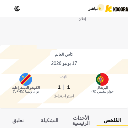
مباشر
إعلان
كأس العالم
17 يونيو 2026
انتهت
1
1
البرتغال
الكونغو الديمقراطية
جواو نيفيس (6')
يوان ويسا (45'+5')
استراحة
1-1
الأحداث
المُلخص
التشكيلة
تعليق
الرئيسية