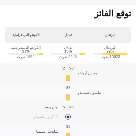
توقع الفائز
البرتغال
تعادل
الكونغو الديمقراطية
البرتغال
تعادل
الكونغو الديمقراطية
13‎%‎
15‎%‎
72‎%‎
10523 صوت
2246 صوت
1854 صوت
90' + 2'
توماس أرواخو
88'
نيلسون سيميدو
45' + 5'
يوان ويسا
1:1
أرتور ماسوكو
32'
شانسيل مبيمبا