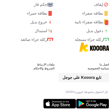
إيقاف
حكم ڤار
بطاقة صفراء
بطاقة حمراء
بطاقة صفراء ثانية
خروج بديل
دخول بديل
استبدال
ركلة جزاء مسجلة
ركلة جزاء ضائعة
اتصل بنا
ملفات الارتباط
سياسة الخصوصية
الشروط والاحكام
تابع Kooora على جوجل
كل الحقوق محفوظة كووورة©
2026