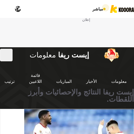
مباشر
إعلان
إيست ريفا
معلومات
قائمة
معلومات
الأخبار
المباريات
اللاعبين
ترتيب
إيست ريفا النتائج والإحصائيات وأبرز
اللقطات.