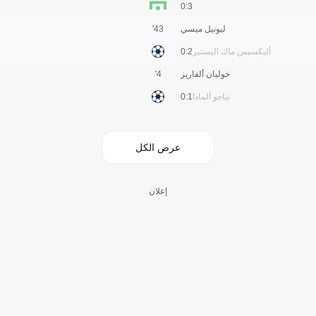
3:0
ليونيل ميسي
43'
أليكسيس ماك اليستير
2:0
خوليان ألفاريز
4'
تياجو ألمادا
1:0
عرض الكل
إعلان