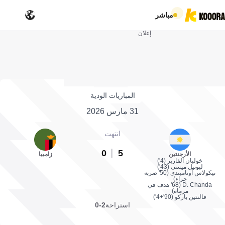
مباشر
إعلان
المباريات الودية
31 مارس 2026
انتهت
0
5
الأرجنتين
زامبيا
خوليان ألفاريز (4')
ليونيل ميسي (43')
نيكولاس أوتاميندي (50' ضربة
جزاء)
D. Chanda (68' هدف في
مرماه)
فالنتين باركو (90'+4')
استراحة
2-0