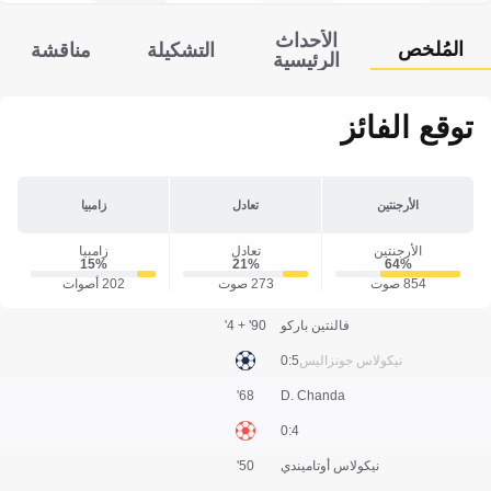
الأحداث
المُلخص
التشكيلة
مناقشة
الرئيسية
توقع الفائز
الأرجنتين
تعادل
زامبيا
الأرجنتين
تعادل
زامبيا
15‎%‎
21‎%‎
64‎%‎
854 صوت
273 صوت
202 أصوات
فالنتين باركو
90' + 4'
نيكولاس جونزاليس
5:0
68'
D. Chanda
4:0
نيكولاس أوتاميندي
50'