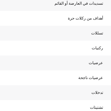
تسديدات في العارضة أو القائم
أهداف من ركلات حرة
تسللات
ركنيات
عرضيات
عرضيات ناجحة
تدخلات
تشتيتات