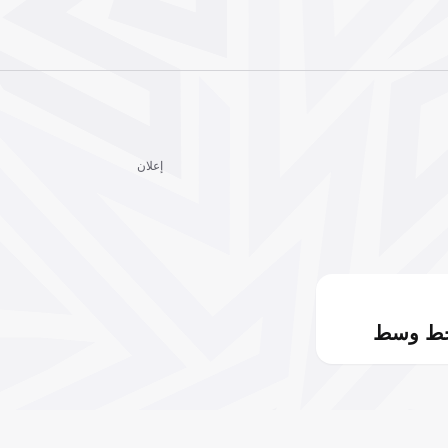
إعلان
خط وسط