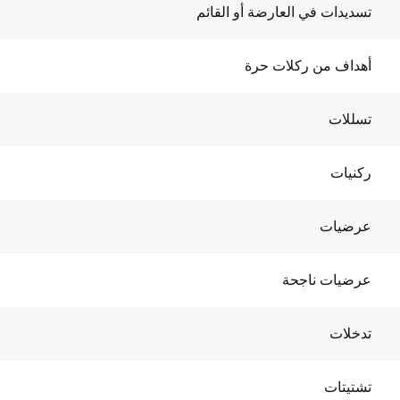
تسديدات في العارضة أو القائم
أهداف من ركلات حرة
تسللات
ركنيات
عرضيات
عرضيات ناجحة
تدخلات
تشتيتات