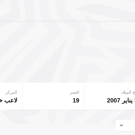
 الميلاد
العمر
المركز
19
لاعب 