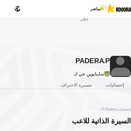
مباشر
إعلان
PADERA
P.
ساينايوين جي ك
إحصائيات
مسيرة الاحتراف
إحصائيات P. Padera
السيرة الذاتية للاعب