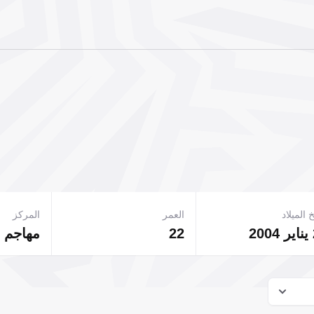
 الميلاد
العمر
المركز
22
مهاجم