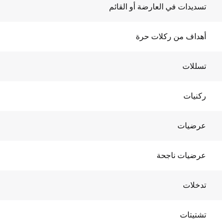
تسديدات في العارضة أو القائم
أهداف من ركلات حرة
تسللات
ركنيات
عرضيات
عرضيات ناجحة
تدخلات
تشتيتات