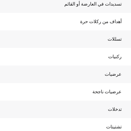
تسديدات في العارضة أو القائم
أهداف من ركلات حرة
تسللات
ركنيات
عرضيات
عرضيات ناجحة
تدخلات
تشتيتات