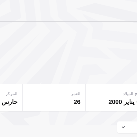
 الميلاد
العمر
المركز
26
حارس 